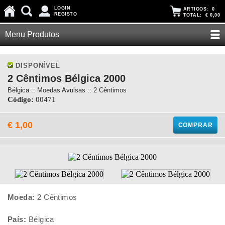
LOGIN
ARTIGOS:
0
REGISTO
TOTAL:
€ 0,00
Menu Produtos
DISPONÍVEL
2 Cêntimos Bélgica 2000
Bélgica :: Moedas Avulsas :: 2 Cêntimos
Código:
00471
€ 1,00
COMPRAR
Moeda:
2 Cêntimos
País:
Bélgica