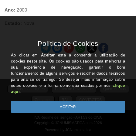
Ano:
2000
Estado:
Nova
Termos e Condições
Politica de Privacidade
Quem Somos
Contactos
RAL
CONTACTOS
IVA Regime de Isenção - ART.53 do CIVA
Copyright © JCNUMISMATICA.com 2026
Powered by JCNumismatica