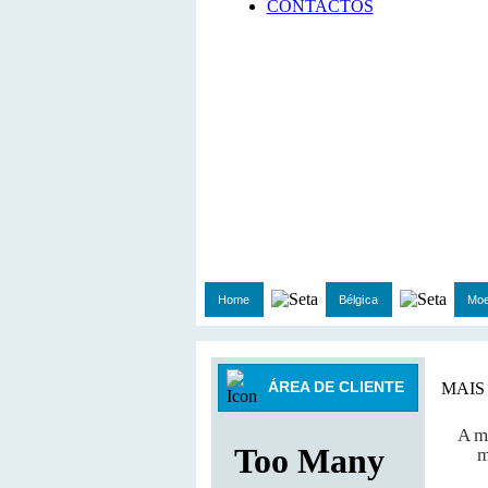
CONTACTOS
Home
Bélgica
Moe
ÁREA DE CLIENTE
MAIS
A m
m