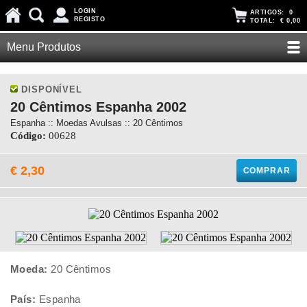
LOGIN
ARTIGOS:
0
REGISTO
TOTAL:
€ 0,00
Menu Produtos
DISPONÍVEL
20 Cêntimos Espanha 2002
Espanha :: Moedas Avulsas :: 20 Cêntimos
Código:
00628
€ 2,30
COMPRAR
Moeda:
20 Cêntimos
País:
Espanha