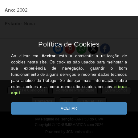
Ano:
2002
Estado:
Nova
Termos e Condições
Politica de Privacidade
Quem Somos
Contactos
RAL
CONTACTOS
IVA Regime de Isenção - ART.53 do CIVA
Copyright © JCNUMISMATICA.com 2026
Powered by JCNumismatica