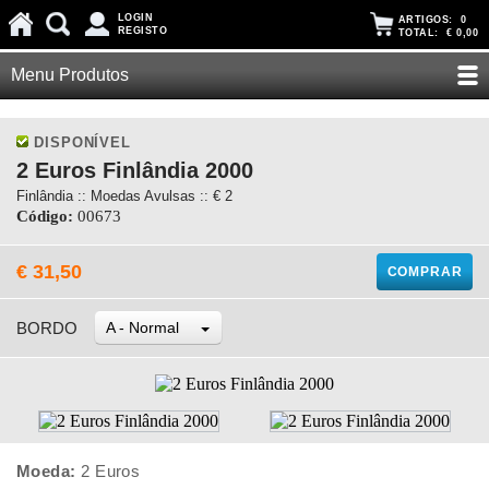
LOGIN
ARTIGOS:
0
REGISTO
TOTAL:
€ 0,00
Menu Produtos
DISPONÍVEL
2 Euros Finlândia 2000
Finlândia :: Moedas Avulsas :: € 2
Código:
00673
€ 31,50
COMPRAR
BORDO
A - Normal
Moeda:
2 Euros