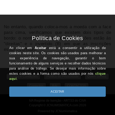
No entanto, quando coloca-mos a moeda com a face
para cima, verificamos que existem dois tipos de
bordo: o normal (A) em que as inscrições estão às
"direitas" e o invertido (B) em que as inscrições
estão invertidas.
Termos e Condições
Politica de Privacidade
Quem Somos
Contactos
RAL
CONTACTOS
IVA Regime de Isenção - ART.53 do CIVA
Copyright © JCNUMISMATICA.com 2026
Powered by JCNumismatica