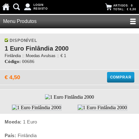
LOGIN
ARTIGOS:
0
REGISTO
TOTAL:
€ 0,00
Menu Produtos
DISPONÍVEL
1 Euro Finlândia 2000
Finlândia :: Moedas Avulsas :: € 1
Código:
00686
€ 4,50
COMPRAR
Moeda:
1 Euro
País:
Finlândia