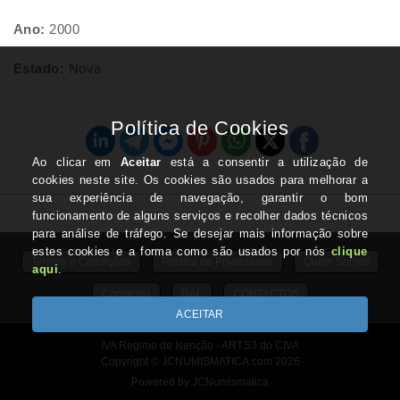
Ano:
2000
Estado:
Nova
Termos e Condições
Politica de Privacidade
Quem Somos
Contactos
RAL
CONTACTOS
IVA Regime de Isenção - ART.53 do CIVA
Copyright © JCNUMISMATICA.com 2026
Powered by JCNumismatica