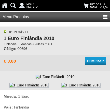
LOGIN
ARTIGOS:
0
REGISTO
TOTAL:
€ 0,00
Menu Produtos
DISPONÍVEL
1 Euro Finlândia 2010
Finlândia :: Moedas Avulsas :: € 1
Código:
00696
€ 3,80
COMPRAR
Moeda:
1 Euro
País:
Finlândia