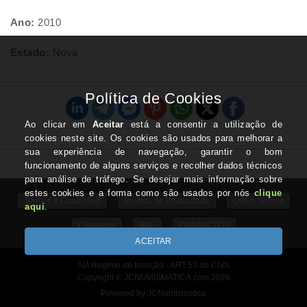
Ano:
2010
Estado:
Nova
Termos e Condições
Politica de Privacidade
Quem Somos
Contactos
RAL
CONTACTOS
IVA Regime de Isenção - ART.53 do CIVA
Copyright © JCNUMISMATICA.com 2026
Powered by JCNumismatica