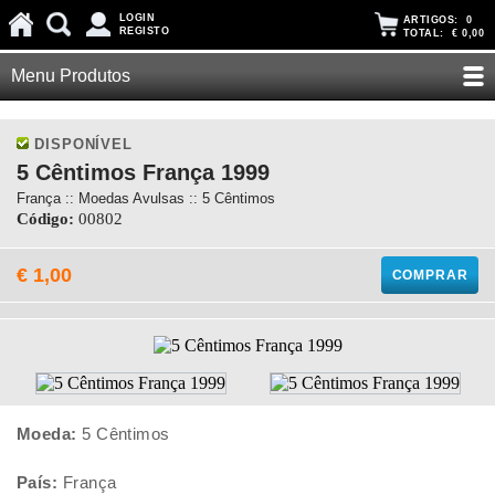
LOGIN
ARTIGOS:
0
REGISTO
TOTAL:
€ 0,00
Menu Produtos
DISPONÍVEL
5 Cêntimos França 1999
França :: Moedas Avulsas :: 5 Cêntimos
Código:
00802
€ 1,00
COMPRAR
Moeda:
5 Cêntimos
País:
França