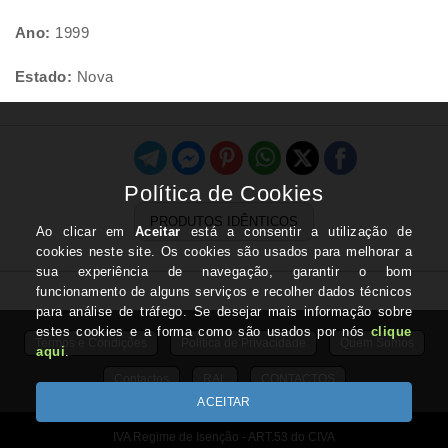
Ano:
1999
Estado:
Nova
PRODUTOS IDÊNTICOS
Termos e Condições
Politica de Privacidade
Quem Somos
Contactos
RAL
CONTACTOS
IVA Regime de Isenção - ART.53 do CIVA