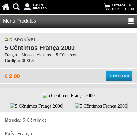
LOGIN
ARTIGOS:
0
REGISTO
TOTAL:
€ 0,00
Menu Produtos
DISPONÍVEL
5 Cêntimos França 2000
França :: Moedas Avulsas :: 5 Cêntimos
Código:
00803
€ 2,00
COMPRAR
Moeda:
5 Cêntimos
País:
França