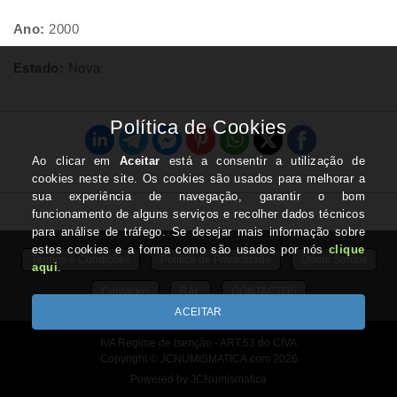
Ano:
2000
Estado:
Nova
Termos e Condições
Politica de Privacidade
Quem Somos
Contactos
RAL
CONTACTOS
IVA Regime de Isenção - ART.53 do CIVA
Copyright © JCNUMISMATICA.com 2026
Powered by JCNumismatica