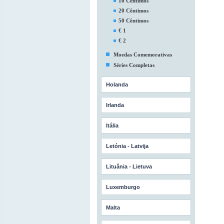
10 Cêntimos
20 Cêntimos
50 Cêntimos
€ 1
€ 2
Moedas Comemorativas
Séries Completas
Holanda
Irlanda
Itália
Letónia - Latvija
Lituânia - Lietuva
Luxemburgo
Malta