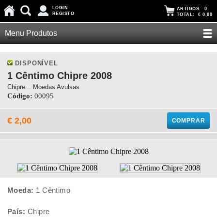
LOGIN
ARTIGOS:
0
REGISTO
TOTAL:
€ 0,00
Menu Produtos
DISPONÍVEL
1 Cêntimo Chipre 2008
Chipre :: Moedas Avulsas
Código:
00095
€ 2,00
COMPRAR
Moeda:
1 Cêntimo
País:
Chipre