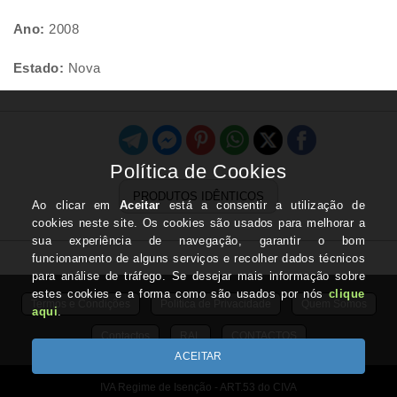
Ano:
2008
Estado:
Nova
PRODUTOS IDÊNTICOS
Termos e Condições
Politica de Privacidade
Quem Somos
Contactos
RAL
CONTACTOS
IVA Regime de Isenção - ART.53 do CIVA