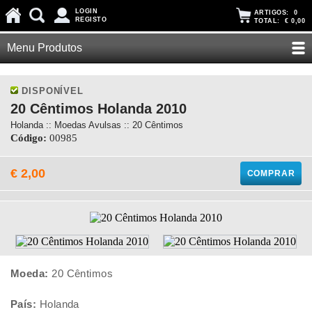
LOGIN
ARTIGOS:
0
REGISTO
TOTAL:
€ 0,00
Menu Produtos
DISPONÍVEL
20 Cêntimos Holanda 2010
Holanda :: Moedas Avulsas :: 20 Cêntimos
Código:
00985
€ 2,00
COMPRAR
Moeda:
20 Cêntimos
País:
Holanda