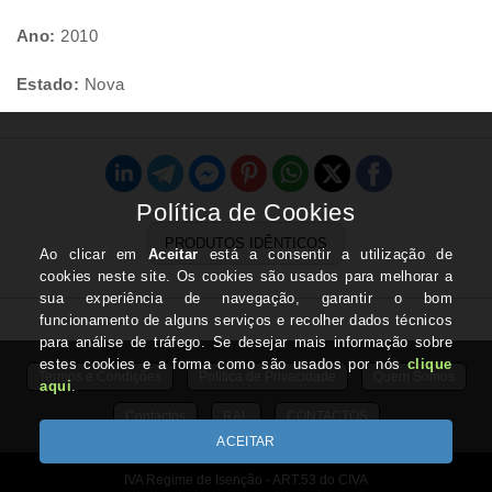
Ano:
2010
Estado:
Nova
PRODUTOS IDÊNTICOS
Termos e Condições
Politica de Privacidade
Quem Somos
Contactos
RAL
CONTACTOS
IVA Regime de Isenção - ART.53 do CIVA